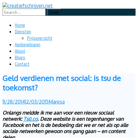
Search
for:
de beste teksten en marketing
creatiefschrijven.net
Skip
Home
to
Diensten
content
Prijsoverzicht
Aanbevelingen
About
Blogs
Contact
Geld verdienen met social: is tsu de
toekomst?
11/28/2014
12/03/2015
Maresa
Onlangs meldde ik me aan voor een nieuw sociaal
netwerk:
Tsū.co
. Deze website is een tegenhanger van
Facebook en het is de bedoeling dat we er net als op alle
sociale netwerken gewoon ons gang gaan – en content
delen.