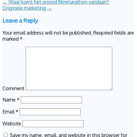
Post
←
Waar komt het woord filmmarathon vandaan?
Originele marketing
→
navigation
Leave a Reply
Your email address will not be published.
Required fields are
marked
*
Comment
Name
*
Email
*
Website
Save my name, email, and website in this browser for